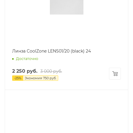
Линза CoolZone LENS01/20 (black) 24
Достаточно
2 250
руб.
3 000
руб.
-
25
%
Экономия
750
руб.