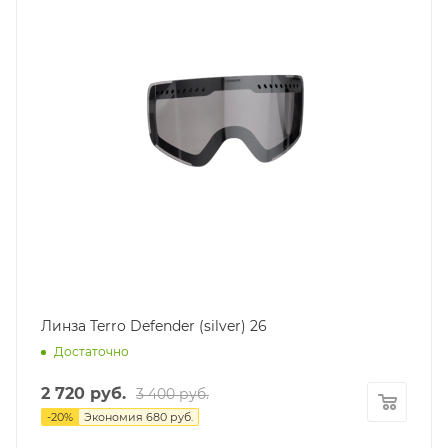
Линза Terro Defender (silver) 26
Достаточно
2 720
руб.
3 400
руб.
-
20
%
Экономия
680
руб.