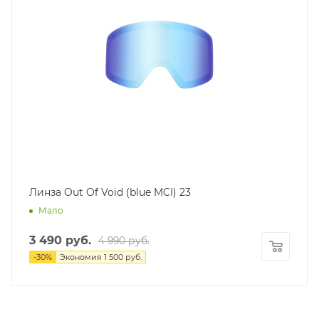
Линза Out Of Void (blue MCI) 23
Мало
3 490
руб.
4 990
руб.
-
30
%
Экономия
1 500
руб.