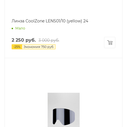
Линза CoolZone LENS01/10 (yellow) 24
Мало
2 250
руб.
3 000
руб.
-
25
%
Экономия
750
руб.