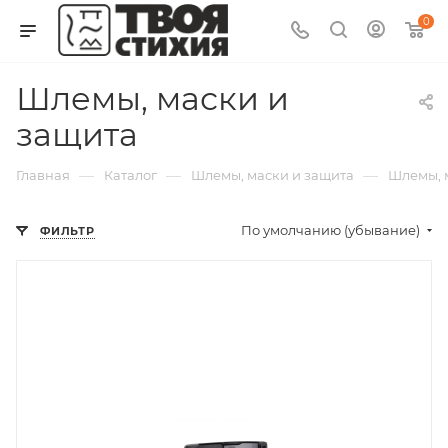
0
Шлемы, маски и
защита
—
—
—
Главная
Каталог
Шлемы, маски и защита
Шлемы, 
По умолчанию (убывание)
ФИЛЬТР