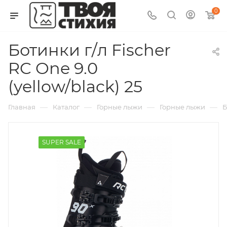
0
Ботинки г/л Fischer
RC One 9.0
(yellow/black) 25
—
—
—
—
Главная
Каталог
Горные лыжи
Горные лыжи
Б
SUPER SALE