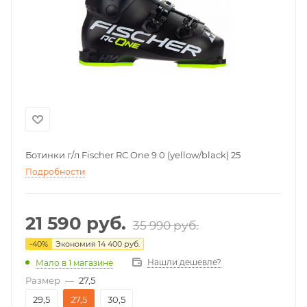
Ботинки г/л Fischer RC One 9.0 (yellow/black) 25
Подробности
21 590
руб.
35 990
руб.
-
40
%
Экономия
14 400
руб.
Нашли дешевле?
Мало
в 1 магазине
Размер
—
27,5
29,5
27,5
30,5