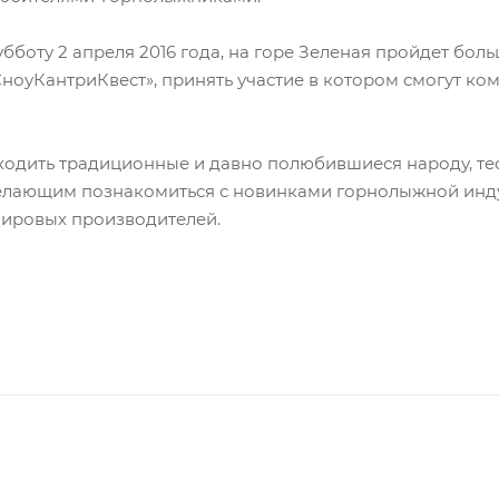
убботу 2 апреля 2016 года, на горе Зеленая пройдет бо
ноуКантриКвест», принять участие в котором смогут ко
оходить традиционные и давно полюбившиеся народу, те
 желающим познакомиться с новинками горнолыжной инду
 мировых производителей.