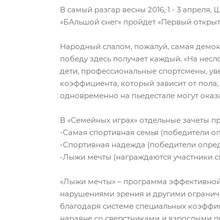
В самый разгар весны 2016, 1 - 3 апреля
«БАльшой снег» пройдет «Первый откры
Народный слалом, пожалуй, самая демо
победу здесь получает каждый. «На нес
дети, профессиональные спортсмены, ув
коэффициента, который зависит от пола,
одновременно на пьедестале могут оказ
В «Семейных играх» отдельные зачеты п
-Самая спортивная семья (победители оп
-Спортивная надежда (победители опред
-Лыжи мечты (награждаются участники с
«Лыжи мечты» – программа эффективной
нарушениями зрения и другими огранич
благодаря системе специальных коэффиц
наравне со сверстниками и взрослыми 