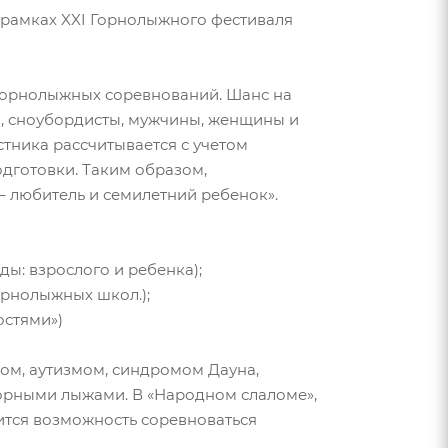
 в рамках XXI Горнолыжного фестиваля
горнолыжных соревнований. Шанс на
и, сноубордисты, мужчины, женщины и
тника рассчитывается с учетом
одготовки. Таким образом,
 любитель и семилетний ребенок».
ы: взрослого и ребенка);
орнолыжных школ.);
остями»)
ом, аутизмом, синдромом Дауна,
орными лыжами. В «Народном слаломе»,
ится возможность соревноваться