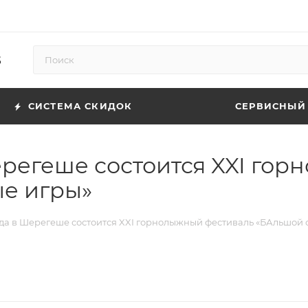
5
СИСТЕМА СКИДОК
СЕРВИСНЫЙ
Шерегеше состоится XXI го
ые игры»
года в Шерегеше состоится XXI горнолыжный фестиваль «БАльшой 