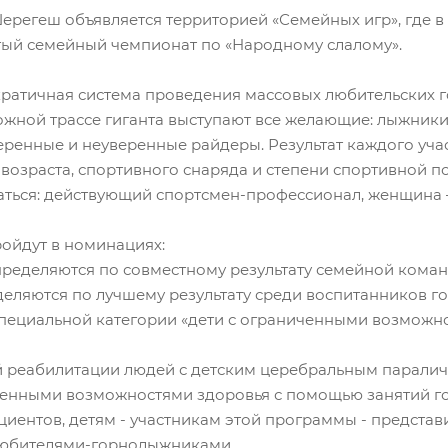
, Шерегеш объявляется территорией «Семейных игр», где
тый семейный чемпионат по «Народному слалому».
кратичная система проведения массовых любительских 
ложной трассе гиганта выступают все желающие: лыжник
еренные и неуверенные райдеры. Результат каждого учас
 возраста, спортивного снаряда и степени спортивной п
аться: действующий спортсмен-профессионал, женщина –
ройдут в номинациях:
ределяются по совместному результату семейной команд
еляются по лучшему результату среди воспитанников г
пециальной категории «дети с ограниченными возможн
 реабилитации людей с детским церебральным паралич
енными возможностями здоровья с помощью занятий г
иентов, детям - участникам этой программы - представ
любителями-горнолыжниками.