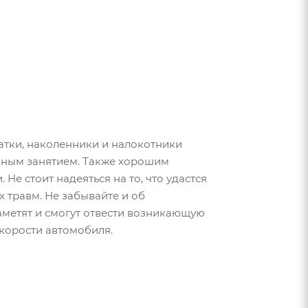
атки, наколенники и налокотники
нным занятием. Также хорошим
е стоит надеяться на то, что удастся
х травм. Не забывайте и об
заметят и смогут отвести возникающую
скорости автомобиля.