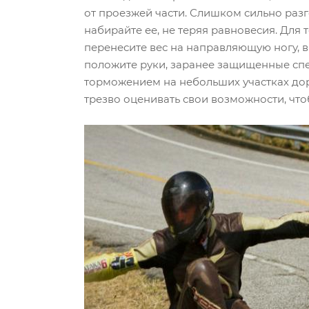
от проезжей части. Слишком сильно разго
набирайте ее, не теряя равновесия. Для
перенесите вес на направляющую ногу, в 
положите руки, заранее защищенные спе
торможением на небольших участках дор
трезво оценивать свои возможности, что