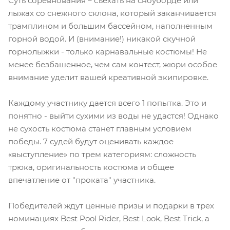
Суть соревнования – съехать на сноуборде или
лыжах со снежного склона, который заканчивается
трамплином и большим бассейном, наполненным
горной водой. И (внимание!) никакой скучной
горнолыжки - только карнавальные костюмы! Не
менее безбашенное, чем сам контест, жюри особое
внимание уделит вашей креативной экипировке.
Каждому участнику дается всего 1 попытка. Это и
понятно - выйти сухими из воды не удастся! Однако
не сухость костюма станет главным условием
победы. 7 судей будут оценивать каждое
«выступление» по трем категориям: сложность
трюка, оригинальность костюма и общее
впечатление от "проката" участника.
Победителей ждут ценные призы и подарки в трех
номинациях Best Pool Rider, Best Look, Best Trick, а