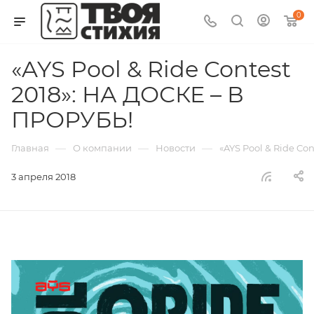
0
«AYS Pool & Ride Contest
2018»: НА ДОСКЕ – В
ПРОРУБЬ!
—
—
—
Главная
О компании
Новости
«AYS Pool & Ride Co
3 апреля 2018