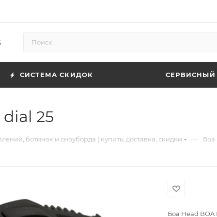
5
СИСТЕМА СКИДОК
СЕРВИСНЫЙ
dial 25
—
лений, ботинок и сноуборда | купить, доставка, скидки
Боа 
Боа Head BOA H