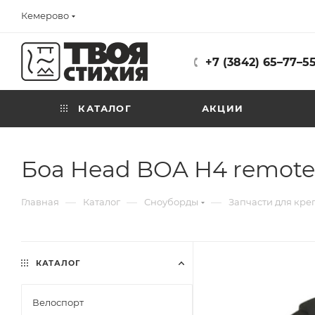
Кемерово
+7 (3842) 65–77–5
КАТАЛОГ
АКЦИИ
Боа Head BOA H4 remote 
—
—
—
Главная
Каталог
Сноуборды
Запчасти для креп
КАТАЛОГ
Велоспорт