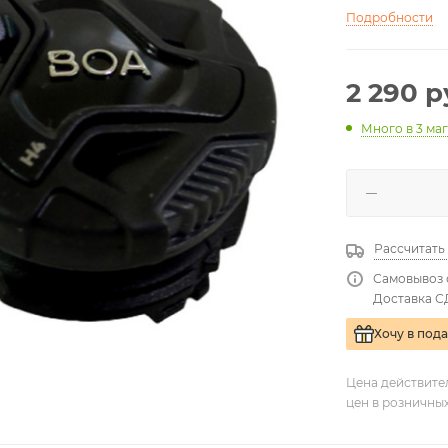
Подробности
2 290
р
Много
в 3 ма
Рассчитать
Самовывоз 
Доставка С
Хочу в под
Цена действите
цен в розничны