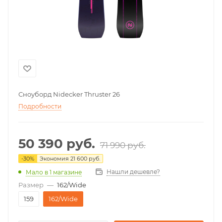
Сноуборд Nidecker Thruster 26
Подробности
50 390
руб.
71 990
руб.
-
30
%
Экономия
21 600
руб.
Нашли дешевле?
Мало
в 1 магазине
Размер
—
162/Wide
159
162/Wide