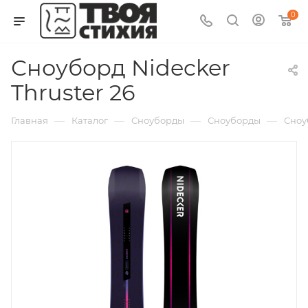
0
Сноуборд Nidecker
Thruster 26
—
—
—
—
Главная
Каталог
Сноуборды
Сноуборды
Сноу