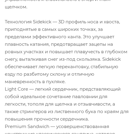
щелчком.
Технология Sidekick — 3D профиль носа и хвоста,
приподнятые в самых широких точках, за
пределами эффективного канта. Это улучшает
плавность катания, предотвращает зацепы на
ровных участках и повышает плавучесть в глубоком
снегу, выталкивая снег из-под скользяка. Sidekick
обеспечивает легкую перекантовку, стабильную
езду по разбитому склону и отличную
маневренность в пухляке.
Light Core — легкий сердечник, представляющий
собой идеальное сочетание павловнии для
легкости, тополя для щелчка и отзывчивости, а
также стрингеров из лиственного бука по краям для
повышения прочности сердечника.
Premium Sandwich — усовершенствованная
конструкция классического сэндвича, которая