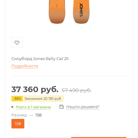
Сноуборд Jones Rally Cat 25
Подробности
37 360
руб.
57 490
руб.
-
35
%
Экономия
20 130
руб.
Нашли дешевле?
Мало
в 1 магазине
Размер
—
158
158