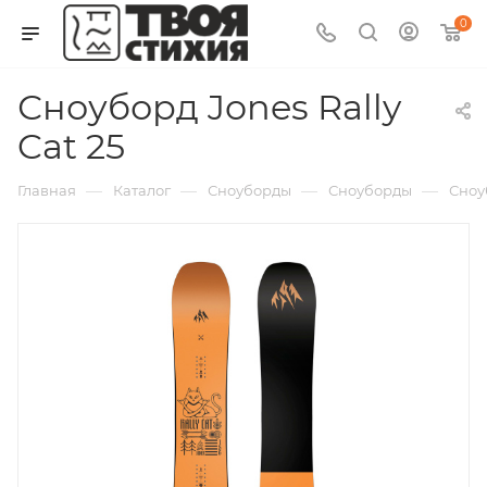
0
Сноуборд Jones Rally
Cat 25
—
—
—
—
Главная
Каталог
Сноуборды
Сноуборды
Сноуб