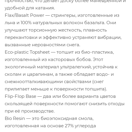
прочностью, что делает доску более маневренной и
удобной для катания.
Flax/Basalt Power — стрингеры, изготовленные из
льна и 100% натуральных волокон базальта. Они
улучшают торсионную жесткость, плавность
перекантовки и эффективно устраняют вибрации,
вызванные неровностями снега.
Eco-plastic Topsheet — топшит из био-пластика,
изготовленный из касторовых бобов. Этот
экологичный материал ультралегкий, устойчив к
сколам и царапинам, а также обладает водо- и
снежноотталкивающими свойствами (снег
прилипает меньше к поверхности топшита).
Flip-Flop Base — два или более варианта цветов
скользящей поверхности помогают снизить отходы
при её производстве.
Bio Resin — это биоэпоксидная смола,
изготовленная на основе 27% углерода