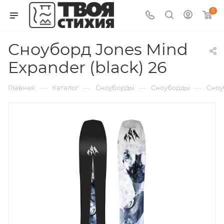
0
Сноуборд Jones Mind
Expander (black) 26
—
—
—
—
Главная
Каталог
Сноуборды
Сноуборды
Сноу