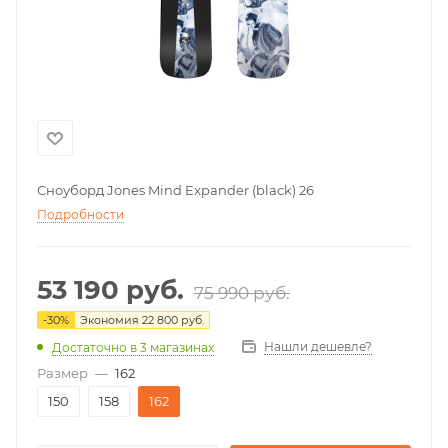
Сноуборд Jones Mind Expander (black) 26
Подробности
53 190
руб.
75 990
руб.
-
30
%
Экономия
22 800
руб.
Нашли дешевле?
Достаточно
в 3 магазинах
Размер
—
162
150
158
162