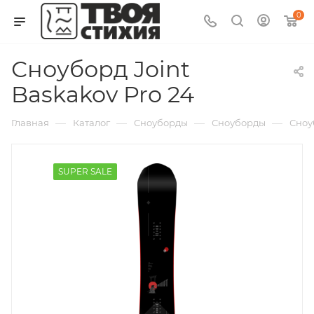
0
Сноуборд Joint
Baskakov Pro 24
—
—
—
—
Главная
Каталог
Сноуборды
Сноуборды
Сноу
SUPER SALE