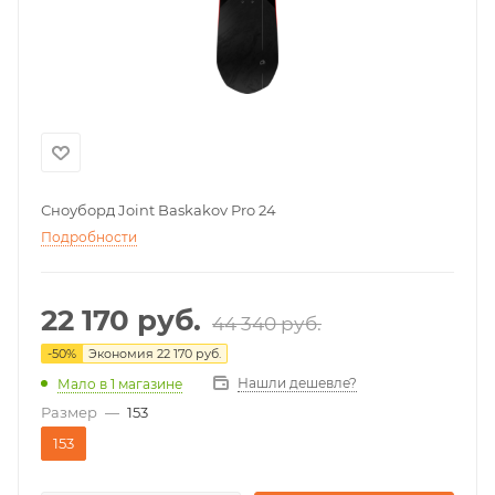
Сноуборд Joint Baskakov Pro 24
Подробности
22 170
руб.
44 340
руб.
-
50
%
Экономия
22 170
руб.
Нашли дешевле?
Мало
в 1 магазине
Размер
—
153
153