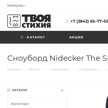
Кемерово
+7 (3842) 65–77–5
КАТАЛОГ
АКЦИИ
Сноуборд Nidecker The 
—
—
—
—
Главная
Каталог
Сноуборды
Сноуборды
КАТАЛОГ
Велоспорт