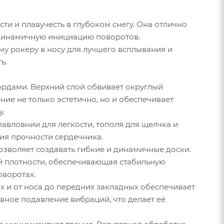
сти и плавучесть в глубоком снегу. Она отлично
 динамичную инициацию поворотов.
у рокеру в носу для лучшего всплывания и
ь.
ордами. Верхний слой обвивает округлый
ие не только эстетично, но и обеспечивает
у.
авловнии для легкости, тополя для щелчка и
ния прочности сердечника.
озволяет создавать гибкие и динамичные доски.
ой плотности, обеспечивающая стабильную
оворотах.
х и от носа до передних закладных обеспечивает
вное подавление вибраций, что делает её