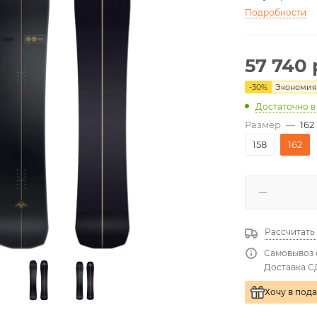
Подробности
57 740
-
30
%
Экономи
Достаточно
в
Размер
—
162
158
162
Рассчитать
Самовывоз 
Доставка С
Хочу в под