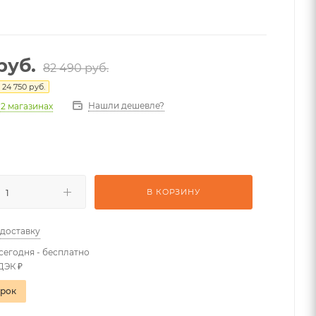
руб.
82 490
руб.
я
24 750
руб.
Нашли дешевле?
 2 магазинах
В КОРЗИНУ
 доставку
сегодня - бесплатно
ДЭК ₽
арок