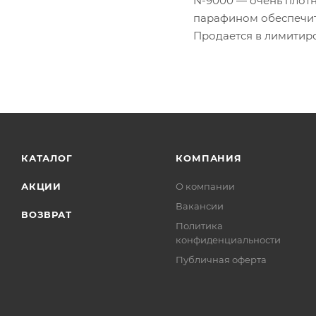
N-9000 — очень плотн
парафином обеспечит
Продается в лимитир
КАТАЛОГ
КОМПАНИЯ
АКЦИИ
О компании
Вакансии
ВОЗВРАТ
Политика
конфиденциальности
Публичная оферта