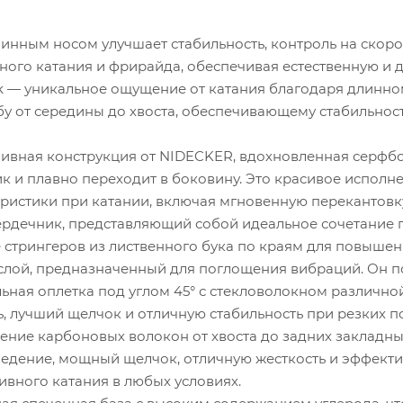
длинным носом улучшает стабильность, контроль на скоро
тного катания и фрирайда, обеспечивая естественную и
k — уникальное ощущение от катания благодаря длинном
у от середины до хвоста, обеспечивающему стабильност
зивная конструкция от NIDECKER, вдохновленная серфб
 и плавно переходит в боковину. Это красивое исполнен
ристики при катании, включая мгновенную перекантовк
сердечник, представляющий собой идеальное сочетание п
е стрингеров из лиственного бука по краям для повыше
слой, предназначенный для поглощения вибраций. Он п
альная оплетка под углом 45° с стекловолокном различн
, лучший щелчок и отличную стабильность при резких п
ние карбоновых волокон от хвоста до задних закладны
едение, мощный щелчок, отличную жесткость и эффекти
ивного катания в любых условиях.