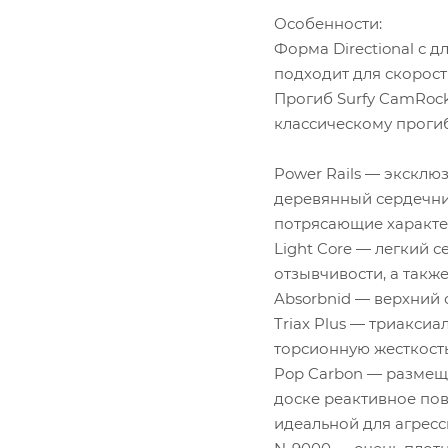
Особенности:
Форма Directional с 
подходит для скорос
Прогиб Surfy CamRoc
классическому прогиб
Power Rails — эксклю
деревянный сердечник
потрясающие характе
Light Core — легкий 
отзывчивости, а такж
Absorbnid — верхний 
Triax Plus — триакси
торсионную жесткость
Pop Carbon — размеще
доске реактивное пов
идеальной для агресс