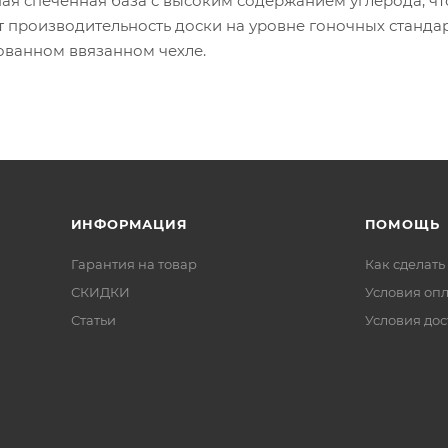
ая спеченная база с высоким содержанием углерода, ч
 производительность доски на уровне гоночных стандар
ованном ввязанном чехле.
ИНФОРМАЦИЯ
ПОМОЩЬ
Гарантия на товар
Как сделать
СКИДКИ
Условия оп
Статьи
Условия дос