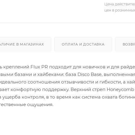
Цена действите
цен в розничны
АЛИЧИЕ В МАГАЗИНАХ
ОПЛАТА И ДОСТАВКА
ВОЗВ
 креплений Flux PR подходит для новичков и для райде
выми базами и хайбеками: база Disco Base, выполненная
деального соотношения отзывчивости и гибкости, а хай
ает комфортную поддержку. Верхний стреп Honeycomb St
ущерба контроля, в то время как система охвата ботин
тественные ощущения.