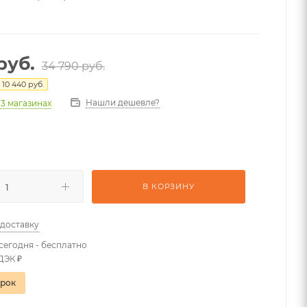
руб.
34 790
руб.
я
10 440
руб.
Нашли дешевле?
 3 магазинах
В КОРЗИНУ
 доставку
сегодня - бесплатно
ДЭК ₽
арок