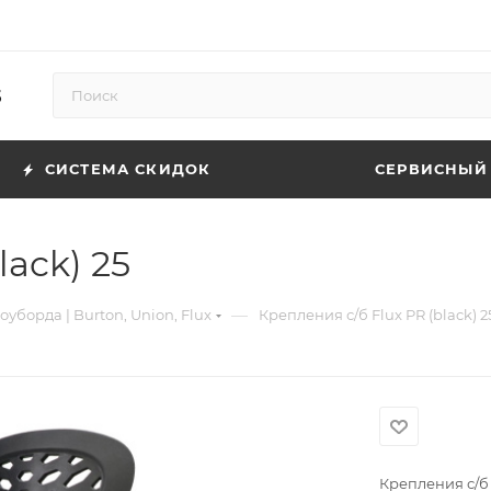
5
СИСТЕМА СКИДОК
СЕРВИСНЫЙ
lack) 25
—
уборда | Burton, Union, Flux
Крепления с/б Flux PR (black) 2
Крепления с/б F