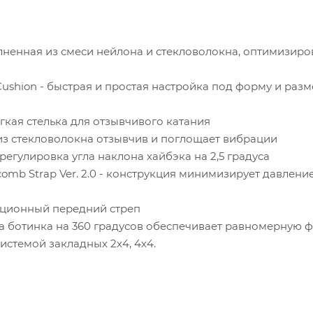
олненная из смеси нейлона и стекловолокна, оптимизир
l Cushion - быстрая и простая настройка под форму и ра
ягкая стелька для отзывчивого катания
из стекловолокна отзывчив и поглощает вибрации
я регулировка угла наклона хайбэка на 2,5 градуса
omb Strap Ver. 2.0 - конструкция минимизирует давлени
озиционный передний стреп
ата ботинка на 360 градусов обеспечивает равномерную
истемой закладных 2х4, 4х4.