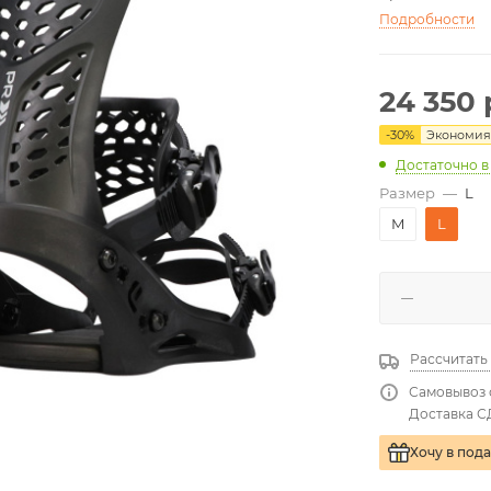
Подробности
24 350
-
30
%
Экономи
Достаточно
в
Размер
—
L
M
L
Рассчитать
Самовывоз 
Доставка С
Хочу в под