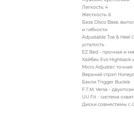
Легкость: 4
Жесткость: 6
База Disco Base, вып
и гибкости
Adjustable Toe & Hee
усталость
EZ Bed - прочная и м
Хайбек Evo Highback 
Micro Adjuster: точна
Верхний стрэп Honeyc
Бакли Trigger Buckle
F.T.M. Versa - двухп
UU Fit - система охв
Диски совместимы с с