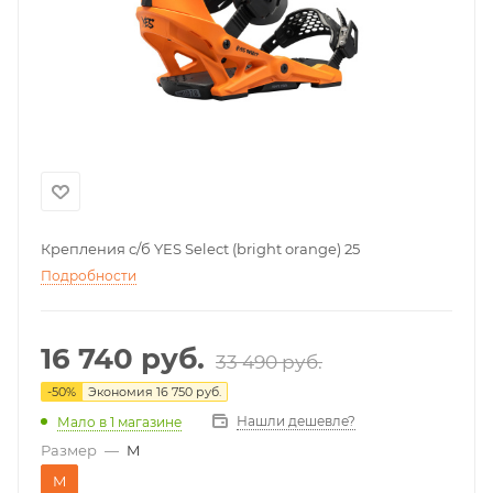
Крепления с/б YES Select (bright orange) 25
Подробности
16 740
руб.
33 490
руб.
-
50
%
Экономия
16 750
руб.
Нашли дешевле?
Мало
в 1 магазине
Размер
—
M
M