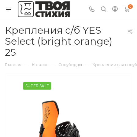
0
Крепления с/б YES
Select (bright orange)
25
—
—
—
Главная
Каталог
Сноуборды
Крепления для сноубо
SUPER SALE