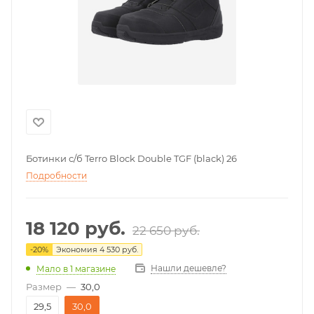
Ботинки с/б Terro Block Double TGF (black) 26
Подробности
18 120
руб.
22 650
руб.
-
20
%
Экономия
4 530
руб.
Нашли дешевле?
Мало
в 1 магазине
Размер
—
30,0
29,5
30,0