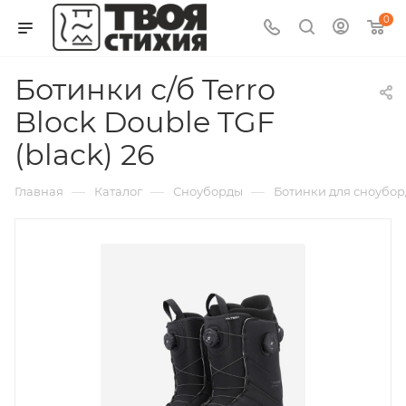
0
Ботинки с/б Terro
Block Double TGF
(black) 26
—
—
—
Главная
Каталог
Сноуборды
Ботинки для сноуборда