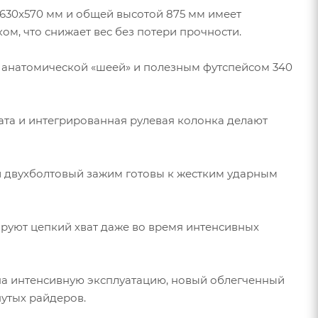
630x570 мм и общей высотой 875 мм имеет
, что снижает вес без потери прочности.
й анатомической «шеей» и полезным футспейсом 340
та и интегрированная рулевая колонка делают
й двухболтовый зажим готовы к жестким ударным
руют цепкий хват даже во время интенсивных
на интенсивную эксплуатацию, новый облегченный
утых райдеров.