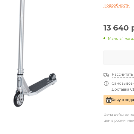
Подробности
13 640
р
Мало
в 1 маг
Рассчитать
Самовывоз 
Доставка С
Хочу в под
Цена действите
цен в розничны