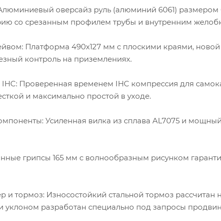
 Алюминиевый оверсайз руль (алюминий 6061) размером 
ию со срезанным профилем трубы и внутренним желобком
ейвом: Платформа 490x127 мм с плоскими краями, ново
езный контроль на приземлениях.
IHC: Проверенная временем IHC компрессия для самока
есткой и максимально простой в уходе.
мпоненты: Усиленная вилка из сплава AL7075 и мощны
инные грипсы 165 мм с волнообразным рисунком гаранти
р и тормоз: Износостойкий стальной тормоз рассчитан 
 и уклоном разработан специально под запросы продвин