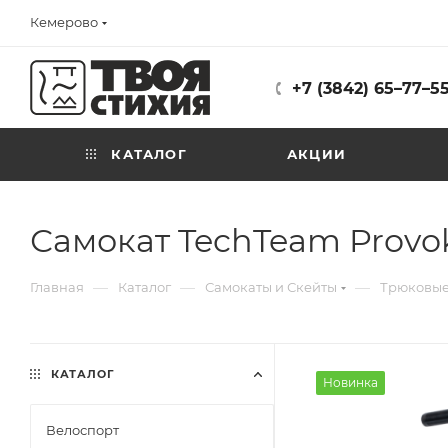
Кемерово
+7 (3842) 65–77–5
КАТАЛОГ
АКЦИИ
Самокат TechTeam Provoka
—
—
—
Главная
Каталог
Самокаты и Скейты
Трюковые
КАТАЛОГ
Новинка
Велоспорт