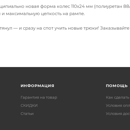
ципиально новая форма колес 110x24 мм (полиуретан 88
 и максимальную цепкость на рампе.
атянул — и сразу на спот учить новые трюки! Заказывай
ИНФОРМАЦИЯ
ПОМОЩЬ
Гарантия на товар
Как сделать
СКИДКИ
Условия оп
Статьи
Условия дос