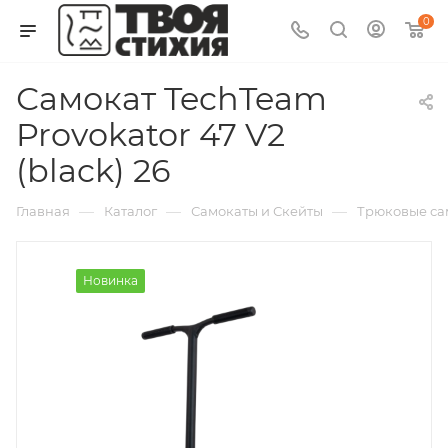
0
Самокат TechTeam
Provokator 47 V2
(black) 26
—
—
—
Главная
Каталог
Самокаты и Скейты
Трюковые са
Новинка