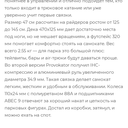
понятнее в управлении и отлично подойдет тем, кто
только входит в трюковое катание или уже
уверенно учит первые связки.
Размер 47 см рассчитан на райдеров ростом от 125
до 145 см. Дека 470x125 мм дает достаточно места
под ноги, но не мешает вращениям, а футспейс 320
мм помогает комфортно стоять на самокате. Вес
всего 2.55 кг — для парка это большой плюс:
тейлвипы, бары и air-трюки будут даваться проще.
Во второй версии Provokator получил IHC-
компрессию и алюминиевый руль увеличенного
диаметра 34.9 мм. Такая связка делает самокат
легким, жестким и удобным в обслуживании. Колеса
110x24 мм с полиуретаном 88A и подшипниками
ABEC 9 отвечают за хороший накат и цепкость на
парковых фигурах. Достал из коробки, затянул, и
можно ехать на спот.