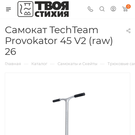
0
Самокат TechTeam
Provokator 45 V2 (raw)
26
—
—
—
Главная
Каталог
Самокаты и Скейты
Трюковые са