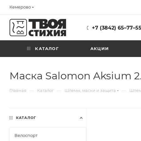
Кемерово
+7 (3842) 65–77–5
КАТАЛОГ
АКЦИИ
Маска Salomon Aksium 2.0
—
—
—
Главная
Каталог
Шлемы, маски и защита
Шлем
КАТАЛОГ
Велоспорт