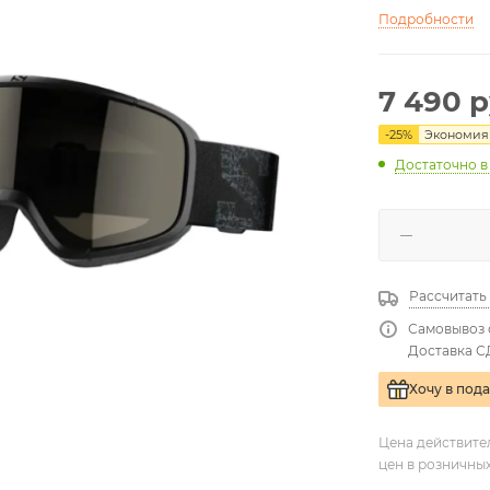
Подробности
7 490
р
-
25
%
Экономия
Достаточно
в
Рассчитать
Самовывоз 
Доставка С
Хочу в под
Цена действите
цен в розничны