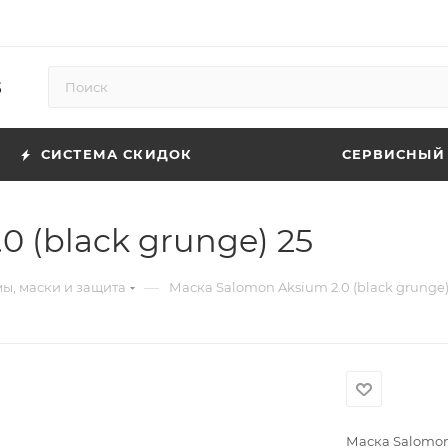
5
СИСТЕМА СКИДОК
СЕРВИСНЫЙ
 (black grunge) 25
—
ы, маски и защита
Маска Salomon Aksium 2.0 (black grunge)
Маска Salomon 