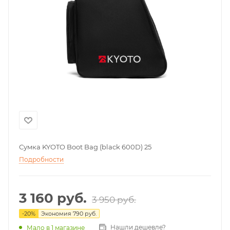
Сумка KYOTO Boot Bag (black 600D) 25
Подробности
3 160
руб.
3 950
руб.
-
20
%
Экономия
790
руб.
Нашли дешевле?
Мало
в 1 магазине