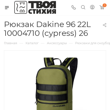
0
Рюкзак Dakine 96 22L
10004710 (cypress) 26
—
—
—
Главная
Каталог
Аксессуары
Рюкзаки для сноубо