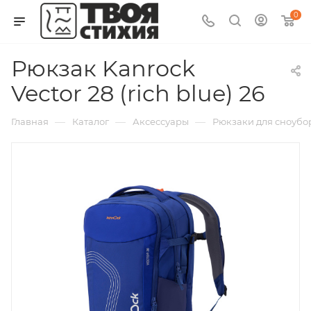
0
Рюкзак Kanrock
Vector 28 (rich blue) 26
—
—
—
Главная
Каталог
Аксессуары
Рюкзаки для сноубо