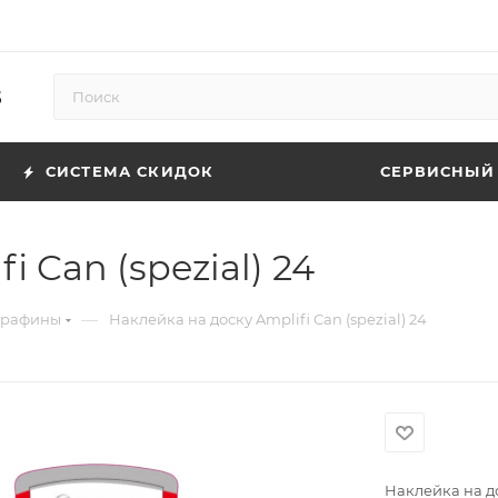
5
СИСТЕМА СКИДОК
СЕРВИСНЫЙ
 Can (spezial) 24
—
арафины
Наклейка на доску Amplifi Can (spezial) 24
Наклейка на до