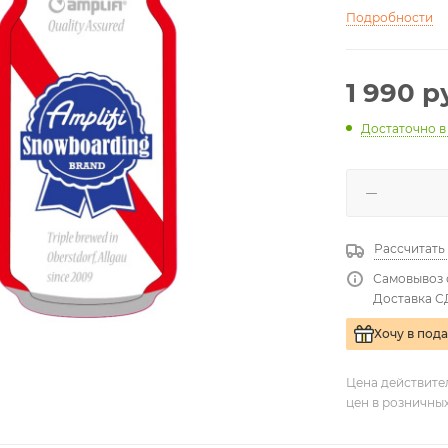
Подробности
1 990
ру
Достаточно
в
Рассчитать
Самовывоз 
Доставка С
Хочу в под
Цена действите
цен в розничны