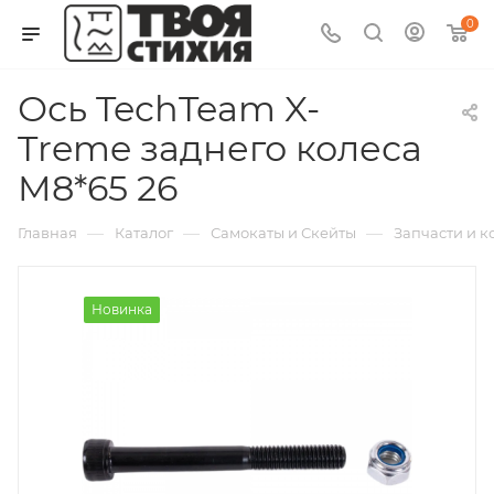
0
Ось TechTeam X-
Treme заднего колеса
M8*65 26
—
—
—
Главная
Каталог
Самокаты и Скейты
Запчасти и 
Новинка